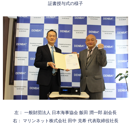
証書授与式の様子
左： ⼀般財団法⼈ 日本海事協会 飯田 潤⼀郎 副会長
右： マリンネット株式会社 田中 克希 代表取締役社長