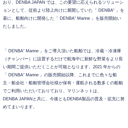
おり、
DENBA JAPAN
では、この要望に応えられるソリューシ
ョンとして、従前より陸上向けに展開していた「
DENBA
⁺ 」を
基に、船舶向けに開発した「
DENBA
⁺ Marine 」を販売開始い
たしました。
「 DENBA⁺ Marine 」をご導入頂いた船舶では、冷蔵・冷凍庫
（チャンバー）に設置するだけで航海中に新鮮な野菜をより長
い期間ご提供いただくことが可能となります。
2021
年からの
「
DENBA
⁺ Marine 」の販売開始以降、これまでに色々な船
主・船会社・船舶管理会社様が保有・運航される数多くの船舶
でご利⽤いただいておりており、マリンネットは、
DENBA JAPAN
と共に、今後とも
DENBA
製品の普及・拡充に努
めてまいります。