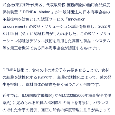
式会社
(
東京都千代田区、代表取締役 後藤錦隆
)
の舶用食品鮮度
保持装置「
DENBA
⁺ Marine 」が⼀般財団法⼈ 日本海事協会の
革新技術を対象とした認証サービス「
Innovation
Endorsement
」の製品・ソリューション認証を取得し、
2022
年
3
月
25
日（金）に認証授与が行われました。この製品・ソリュ
ーション認証はデジタル技術を活⽤した⾼度な製品・システム
等を第三者機関である日本海事協会が認証するものです。
DENBA 技術は、食材の中の水分子を共振させることで、食材
の細胞を活性化するものです。 細胞の活性化によって、菌の発
生を抑制し、食材自体の鮮度を長く保つことが可能です。
近年では、
ILO(
国際労働機関) や
MLC2006(2006
年海事安全労働
条約
)
に定められる船員の福利厚生の向上を背景に、バランス
の取れた食事の提供、適正な船食の鮮度管理に注目が集まって